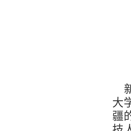
大
疆
技